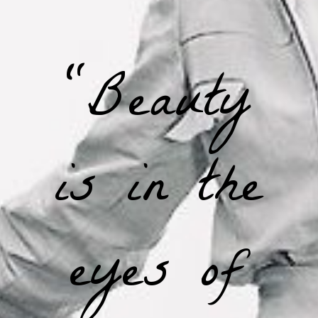
“Beauty
is in the
eyes of